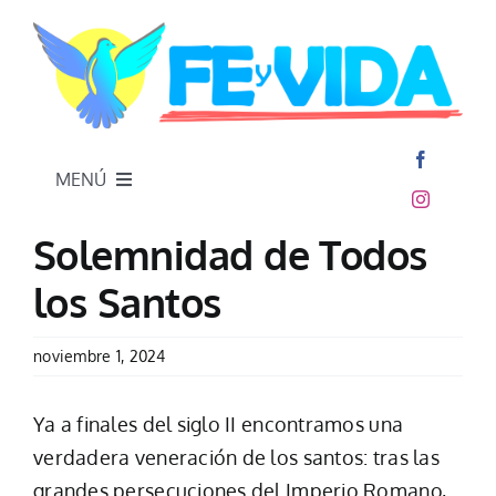
Skip
to
content
MENÚ
Inicio
Solemnidad de Todos
los Santos
noviembre 1, 2024
Ya a finales del siglo II encontramos una
verdadera veneración de los santos: tras las
grandes persecuciones del Imperio Romano,