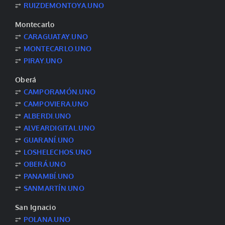
⥂
RUIZDEMONTOYA.UNO
Montecarlo
⥂
CARAGUATAY.UNO
⥂
MONTECARLO.UNO
⥂
PIRAY.UNO
Oberá
⥂
CAMPORAMÓN.UNO
⥂
CAMPOVIERA.UNO
⥂
ALBERDI.UNO
⥂
ALVEARDIGITAL.UNO
⥂
GUARANÍ.UNO
⥂
LOSHELECHOS.UNO
⥂
OBERÁ.UNO
⥂
PANAMBÍ.UNO
⥂
SANMARTÍN.UNO
San Ignacio
⥂
POLANA.UNO