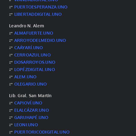
⥂
PUERTOESPERANZA.UNO
⥂
LIBERTADDIGITAL.UNO
Leandro N. Alem
⥂
ALMAFUERTE.UNO
⥂
ARROYODELMEDIO.UNO
⥂
CAÁYARÍ.UNO
⥂
CERROAZUL.UNO
⥂
DOSARROYOS.UNO
⥂
LOPÉZDIGITAL.UNO
⥂
ALEM.UNO
⥂
OLEGARIO.UNO
Lib. Gral. San Martín
⥂
CAPIOVÍ.UNO
⥂
ELALCÁZAR.UNO
⥂
GARUHAPÉ.UNO
⥂
LEONI.UNO
⥂
PUERTORICODIGITAL.UNO