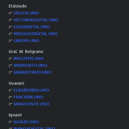
Eldorado
⥂
DELICIA.UNO
⥂
VICTORIADIGITAL.UNO
⥂
ELDODIGITAL.UNO
⥂
9DEJULIODIGITAL.UNO
⥂
LINIERS.UNO
Gral. M. Belgrano
⥂
IRIGOYEN.UNO
⥂
ANDRESITO.UNO
⥂
SANANTONIO.UNO
Guaraní
⥂
ELSOBERBIO.UNO
⥂
FRACRÁN.UNO
⥂
SANVICENTE.UNO
Iguazú
⥂
IGUAZÚ.UNO
⥂
WANDADIGITAL.UNO