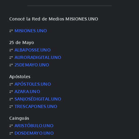
Conocé la Red de Medios MISIONES.UNO
⥂
MISIONES.UNO
25 de Mayo
⥂
ALBAPOSSE.UNO
⥂
AURORADIGITAL.UNO
⥂
25DEMAYO.UNO
Apóstoles
⥂
APÓSTOLES.UNO
⥂
AZARA.UNO
⥂
SANJOSÉDIGITAL.UNO
⥂
TRESCAPONES.UNO
Cainguás
⥂
ARISTÓBULO.UNO
⥂
DOSDEMAYO.UNO