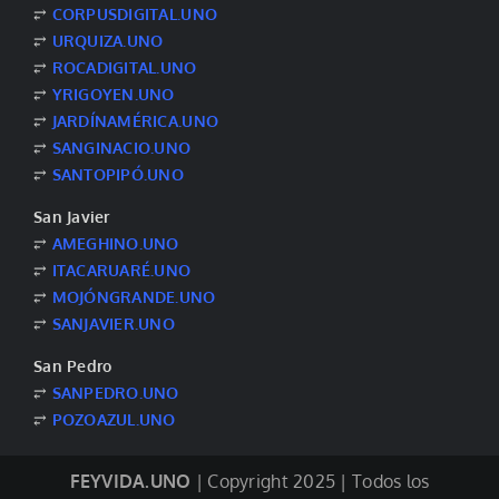
⥂
CORPUSDIGITAL.UNO
⥂
URQUIZA.UNO
⥂
ROCADIGITAL.UNO
⥂
YRIGOYEN.UNO
⥂
JARDÍNAMÉRICA.UNO
⥂
SANGINACIO.UNO
⥂
SANTOPIPÓ.UNO
San Javier
⥂
AMEGHINO.UNO
⥂
ITACARUARÉ.UNO
⥂
MOJÓNGRANDE.UNO
⥂
SANJAVIER.UNO
San Pedro
⥂
SANPEDRO.UNO
⥂
POZOAZUL.UNO
FEYVIDA.UNO
| Copyright 2025 | Todos los