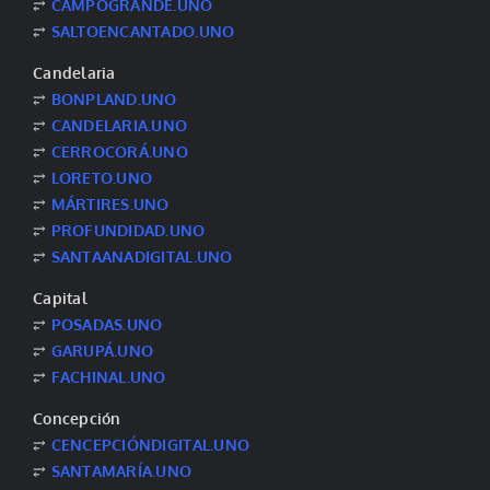
⥂
CAMPOGRANDE.UNO
⥂
SALTOENCANTADO.UNO
Candelaria
⥂
BONPLAND.UNO
⥂
CANDELARIA.UNO
⥂
CERROCORÁ.UNO
⥂
LORETO.UNO
⥂
MÁRTIRES.UNO
⥂
PROFUNDIDAD.UNO
⥂
SANTAANADIGITAL.UNO
Capital
⥂
POSADAS.UNO
⥂
GARUPÁ.UNO
⥂
FACHINAL.UNO
Concepción
⥂
CENCEPCIÓNDIGITAL.UNO
⥂
SANTAMARÍA.UNO