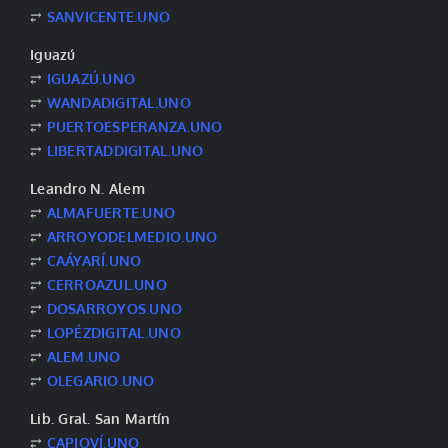
⥂
SANVICENTE.UNO
Iguazú
⥂
IGUAZÚ.UNO
⥂
WANDADIGITAL.UNO
⥂
PUERTOESPERANZA.UNO
⥂
LIBERTADDIGITAL.UNO
Leandro N. Alem
⥂
ALMAFUERTE.UNO
⥂
ARROYODELMEDIO.UNO
⥂
CAÁYARÍ.UNO
⥂
CERROAZUL.UNO
⥂
DOSARROYOS.UNO
⥂
LOPÉZDIGITAL.UNO
⥂
ALEM.UNO
⥂
OLEGARIO.UNO
Lib. Gral. San Martín
⥂
CAPIOVÍ.UNO