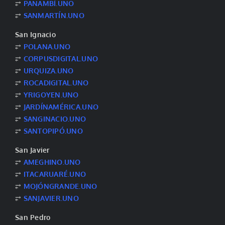
⥂
PANAMBÍ.UNO
⥂
SANMARTÍN.UNO
San Ignacio
⥂
POLANA.UNO
⥂
CORPUSDIGITAL.UNO
⥂
URQUIZA.UNO
⥂
ROCADIGITAL.UNO
⥂
YRIGOYEN.UNO
⥂
JARDÍNAMÉRICA.UNO
⥂
SANGINACIO.UNO
⥂
SANTOPIPÓ.UNO
San Javier
⥂
AMEGHINO.UNO
⥂
ITACARUARÉ.UNO
⥂
MOJÓNGRANDE.UNO
⥂
SANJAVIER.UNO
San Pedro