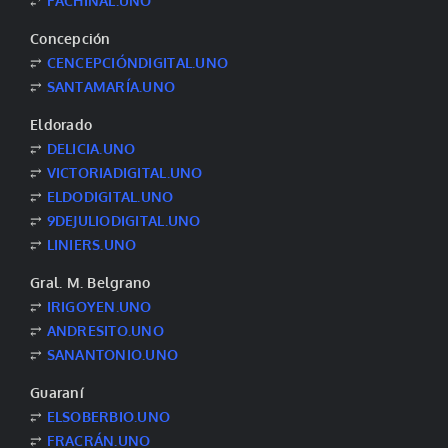
⥂
FACHINAL.UNO
Concepción
⥂
CENCEPCIÓNDIGITAL.UNO
⥂
SANTAMARÍA.UNO
Eldorado
⥂
DELICIA.UNO
⥂
VICTORIADIGITAL.UNO
⥂
ELDODIGITAL.UNO
⥂
9DEJULIODIGITAL.UNO
⥂
LINIERS.UNO
Gral. M. Belgrano
⥂
IRIGOYEN.UNO
⥂
ANDRESITO.UNO
⥂
SANANTONIO.UNO
Guaraní
⥂
ELSOBERBIO.UNO
⥂
FRACRÁN.UNO