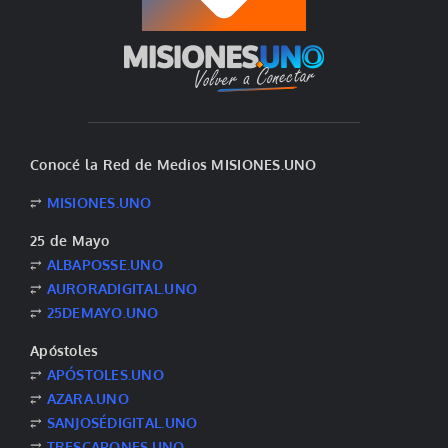
Conocé la Red de Medios MISIONES.UNO
⥂
MISIONES.UNO
25 de Mayo
⥂
ALBAPOSSE.UNO
⥂
AURORADIGITAL.UNO
⥂
25DEMAYO.UNO
Apóstoles
⥂
APÓSTOLES.UNO
⥂
AZARA.UNO
⥂
SANJOSÉDIGITAL.UNO
⥂
TRESCAPONES.UNO