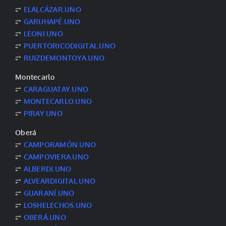
⥂
ELALCÁZAR.UNO
⥂
GARUHAPÉ.UNO
⥂
LEONI.UNO
⥂
PUERTORICODIGITAL.UNO
⥂
RUIZDEMONTOYA.UNO
Montecarlo
⥂
CARAGUATAY.UNO
⥂
MONTECARLO.UNO
⥂
PIRAY.UNO
Oberá
⥂
CAMPORAMÓN.UNO
⥂
CAMPOVIERA.UNO
⥂
ALBERDI.UNO
⥂
ALVEARDIGITAL.UNO
⥂
GUARANÍ.UNO
⥂
LOSHELECHOS.UNO
⥂
OBERÁ.UNO