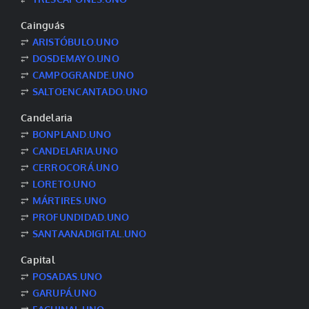
Cainguás
⥂
ARISTÓBULO.UNO
⥂
DOSDEMAYO.UNO
⥂
CAMPOGRANDE.UNO
⥂
SALTOENCANTADO.UNO
Candelaria
⥂
BONPLAND.UNO
⥂
CANDELARIA.UNO
⥂
CERROCORÁ.UNO
⥂
LORETO.UNO
⥂
MÁRTIRES.UNO
⥂
PROFUNDIDAD.UNO
⥂
SANTAANADIGITAL.UNO
Capital
⥂
POSADAS.UNO
⥂
GARUPÁ.UNO