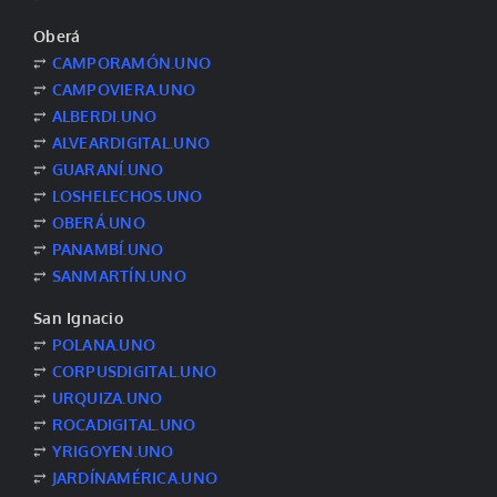
Oberá
⥂
CAMPORAMÓN.UNO
⥂
CAMPOVIERA.UNO
⥂
ALBERDI.UNO
⥂
ALVEARDIGITAL.UNO
⥂
GUARANÍ.UNO
⥂
LOSHELECHOS.UNO
⥂
OBERÁ.UNO
⥂
PANAMBÍ.UNO
⥂
SANMARTÍN.UNO
San Ignacio
⥂
POLANA.UNO
⥂
CORPUSDIGITAL.UNO
⥂
URQUIZA.UNO
⥂
ROCADIGITAL.UNO
⥂
YRIGOYEN.UNO
⥂
JARDÍNAMÉRICA.UNO