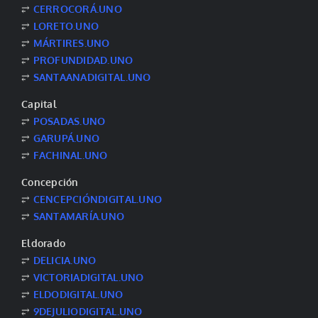
⥂
CERROCORÁ.UNO
⥂
LORETO.UNO
⥂
MÁRTIRES.UNO
⥂
PROFUNDIDAD.UNO
⥂
SANTAANADIGITAL.UNO
Capital
⥂
POSADAS.UNO
⥂
GARUPÁ.UNO
⥂
FACHINAL.UNO
Concepción
⥂
CENCEPCIÓNDIGITAL.UNO
⥂
SANTAMARÍA.UNO
Eldorado
⥂
DELICIA.UNO
⥂
VICTORIADIGITAL.UNO
⥂
ELDODIGITAL.UNO
⥂
9DEJULIODIGITAL.UNO