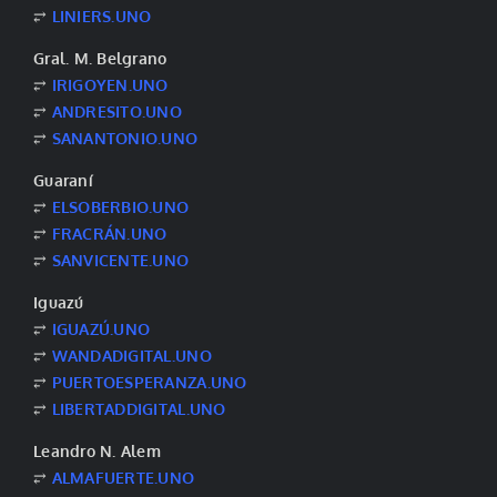
⥂
LINIERS.UNO
Gral. M. Belgrano
⥂
IRIGOYEN.UNO
⥂
ANDRESITO.UNO
⥂
SANANTONIO.UNO
Guaraní
⥂
ELSOBERBIO.UNO
⥂
FRACRÁN.UNO
⥂
SANVICENTE.UNO
Iguazú
⥂
IGUAZÚ.UNO
⥂
WANDADIGITAL.UNO
⥂
PUERTOESPERANZA.UNO
⥂
LIBERTADDIGITAL.UNO
Leandro N. Alem
⥂
ALMAFUERTE.UNO