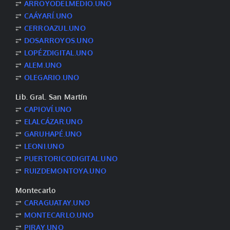
⥂
ARROYODELMEDIO.UNO
⥂
CAÁYARÍ.UNO
⥂
CERROAZUL.UNO
⥂
DOSARROYOS.UNO
⥂
LOPÉZDIGITAL.UNO
⥂
ALEM.UNO
⥂
OLEGARIO.UNO
Lib. Gral. San Martín
⥂
CAPIOVÍ.UNO
⥂
ELALCÁZAR.UNO
⥂
GARUHAPÉ.UNO
⥂
LEONI.UNO
⥂
PUERTORICODIGITAL.UNO
⥂
RUIZDEMONTOYA.UNO
Montecarlo
⥂
CARAGUATAY.UNO
⥂
MONTECARLO.UNO
⥂
PIRAY.UNO