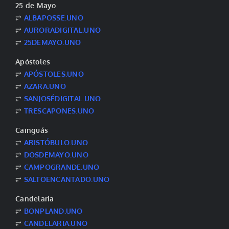
25 de Mayo
⥂
ALBAPOSSE.UNO
⥂
AURORADIGITAL.UNO
⥂
25DEMAYO.UNO
Apóstoles
⥂
APÓSTOLES.UNO
⥂
AZARA.UNO
⥂
SANJOSÉDIGITAL.UNO
⥂
TRESCAPONES.UNO
Cainguás
⥂
ARISTÓBULO.UNO
⥂
DOSDEMAYO.UNO
⥂
CAMPOGRANDE.UNO
⥂
SALTOENCANTADO.UNO
Candelaria
⥂
BONPLAND.UNO
⥂
CANDELARIA.UNO