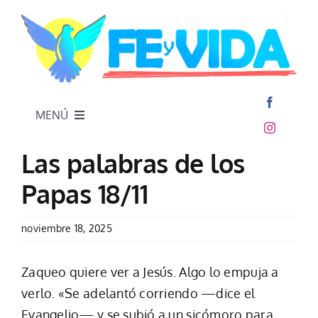
Skip
to
content
MENÚ
Inicio
Las palabras de los
Papas 18/11
noviembre 18, 2025
Zaqueo quiere ver a Jesús. Algo lo empuja a
verlo. «Se adelantó corriendo —dice el
Evangelio— y se subió a un sicómoro para