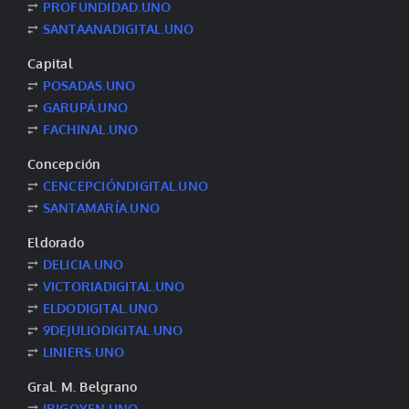
⥂
PROFUNDIDAD.UNO
⥂
SANTAANADIGITAL.UNO
Capital
⥂
POSADAS.UNO
⥂
GARUPÁ.UNO
⥂
FACHINAL.UNO
Concepción
⥂
CENCEPCIÓNDIGITAL.UNO
⥂
SANTAMARÍA.UNO
Eldorado
⥂
DELICIA.UNO
⥂
VICTORIADIGITAL.UNO
⥂
ELDODIGITAL.UNO
⥂
9DEJULIODIGITAL.UNO
⥂
LINIERS.UNO
Gral. M. Belgrano
⥂
IRIGOYEN.UNO