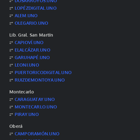
⥂
DOSARROYOS.UNO
⥂
LOPÉZDIGITAL.UNO
⥂
ALEM.UNO
⥂
OLEGARIO.UNO
Lib. Gral. San Martín
⥂
CAPIOVÍ.UNO
⥂
ELALCÁZAR.UNO
⥂
GARUHAPÉ.UNO
⥂
LEONI.UNO
⥂
PUERTORICODIGITAL.UNO
⥂
RUIZDEMONTOYA.UNO
Montecarlo
⥂
CARAGUATAY.UNO
⥂
MONTECARLO.UNO
⥂
PIRAY.UNO
Oberá
⥂
CAMPORAMÓN.UNO