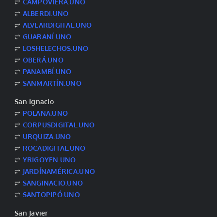
⥂
CAMPOVIERA.UNO
⥂
ALBERDI.UNO
⥂
ALVEARDIGITAL.UNO
⥂
GUARANÍ.UNO
⥂
LOSHELECHOS.UNO
⥂
OBERÁ.UNO
⥂
PANAMBÍ.UNO
⥂
SANMARTÍN.UNO
San Ignacio
⥂
POLANA.UNO
⥂
CORPUSDIGITAL.UNO
⥂
URQUIZA.UNO
⥂
ROCADIGITAL.UNO
⥂
YRIGOYEN.UNO
⥂
JARDÍNAMÉRICA.UNO
⥂
SANGINACIO.UNO
⥂
SANTOPIPÓ.UNO
San Javier