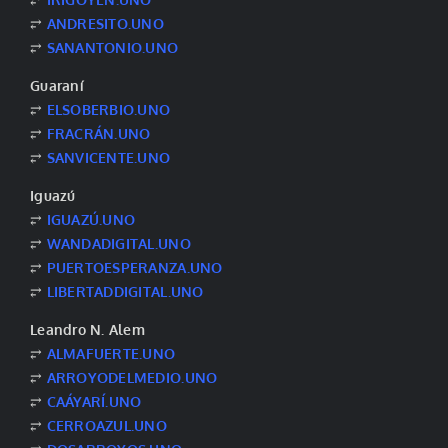
⥂
ANDRESITO.UNO
⥂
SANANTONIO.UNO
Guaraní
⥂
ELSOBERBIO.UNO
⥂
FRACRÁN.UNO
⥂
SANVICENTE.UNO
Iguazú
⥂
IGUAZÚ.UNO
⥂
WANDADIGITAL.UNO
⥂
PUERTOESPERANZA.UNO
⥂
LIBERTADDIGITAL.UNO
Leandro N. Alem
⥂
ALMAFUERTE.UNO
⥂
ARROYODELMEDIO.UNO
⥂
CAÁYARÍ.UNO
⥂
CERROAZUL.UNO