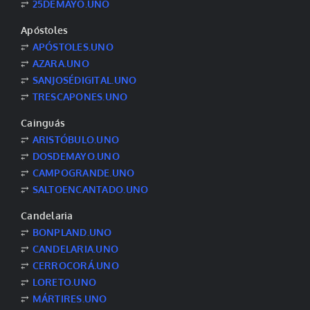
⥂
25DEMAYO.UNO
Apóstoles
⥂
APÓSTOLES.UNO
⥂
AZARA.UNO
⥂
SANJOSÉDIGITAL.UNO
⥂
TRESCAPONES.UNO
Cainguás
⥂
ARISTÓBULO.UNO
⥂
DOSDEMAYO.UNO
⥂
CAMPOGRANDE.UNO
⥂
SALTOENCANTADO.UNO
Candelaria
⥂
BONPLAND.UNO
⥂
CANDELARIA.UNO
⥂
CERROCORÁ.UNO
⥂
LORETO.UNO
⥂
MÁRTIRES.UNO