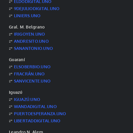
⥂
ELDODIGITAL.UNO
⥂
9DEJULIODIGITAL.UNO
⥂
LINIERS.UNO
Gral. M. Belgrano
⥂
IRIGOYEN.UNO
⥂
ANDRESITO.UNO
⥂
SANANTONIO.UNO
Guaraní
⥂
ELSOBERBIO.UNO
⥂
FRACRÁN.UNO
⥂
SANVICENTE.UNO
Iguazú
⥂
IGUAZÚ.UNO
⥂
WANDADIGITAL.UNO
⥂
PUERTOESPERANZA.UNO
⥂
LIBERTADDIGITAL.UNO
Leandro N. Alem