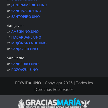
⥂
JARDÍNAMÉRICA.UNO
⥂
SANGINACIO.UNO
⥂
SANTOPIPÓ.UNO
San Javier
⥂
AMEGHINO.UNO
⥂
ITACARUARÉ.UNO
⥂
MOJÓNGRANDE.UNO
⥂
SANJAVIER.UNO
San Pedro
⥂
SANPEDRO.UNO
⥂
POZOAZUL.UNO
FEYVIDA.UNO
| Copyright 2025 | Todos los
Derechos Reservados