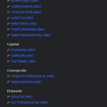
⥂
BONPLAND.UNO
⥂
CANDELARIA.UNO
⥂
CERROCORÁ.UNO
⥂
LORETO.UNO
⥂
MÁRTIRES.UNO
⥂
PROFUNDIDAD.UNO
⥂
SANTAANADIGITAL.UNO
Capital
⥂
POSADAS.UNO
⥂
GARUPÁ.UNO
⥂
FACHINAL.UNO
Concepción
⥂
CENCEPCIÓNDIGITAL.UNO
⥂
SANTAMARÍA.UNO
Eldorado
⥂
DELICIA.UNO
⥂
VICTORIADIGITAL.UNO