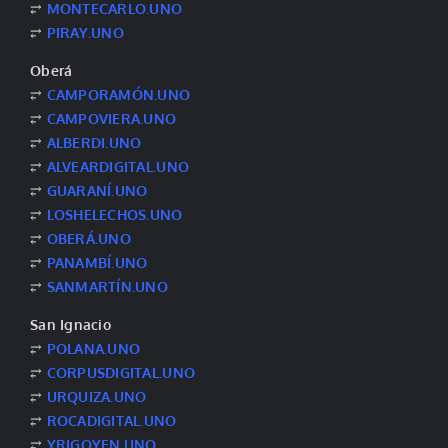
⥂
MONTECARLO.UNO
⥂
PIRAY.UNO
Oberá
⥂
CAMPORAMÓN.UNO
⥂
CAMPOVIERA.UNO
⥂
ALBERDI.UNO
⥂
ALVEARDIGITAL.UNO
⥂
GUARANÍ.UNO
⥂
LOSHELECHOS.UNO
⥂
OBERÁ.UNO
⥂
PANAMBÍ.UNO
⥂
SANMARTÍN.UNO
San Ignacio
⥂
POLANA.UNO
⥂
CORPUSDIGITAL.UNO
⥂
URQUIZA.UNO
⥂
ROCADIGITAL.UNO
⥂
YRIGOYEN.UNO