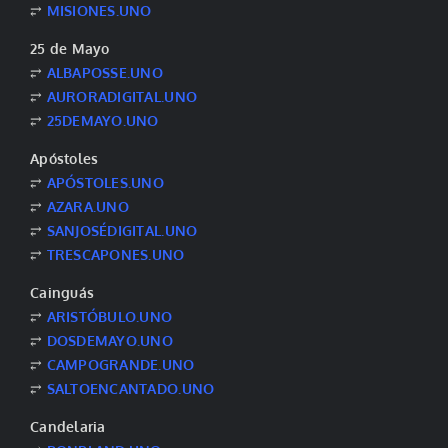
⥂
MISIONES.UNO
25 de Mayo
⥂
ALBAPOSSE.UNO
⥂
AURORADIGITAL.UNO
⥂
25DEMAYO.UNO
Apóstoles
⥂
APÓSTOLES.UNO
⥂
AZARA.UNO
⥂
SANJOSÉDIGITAL.UNO
⥂
TRESCAPONES.UNO
Cainguás
⥂
ARISTÓBULO.UNO
⥂
DOSDEMAYO.UNO
⥂
CAMPOGRANDE.UNO
⥂
SALTOENCANTADO.UNO
Candelaria