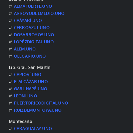
⥂
ALMAFUERTE.UNO
⥂
ARROYODELMEDIO.UNO
⥂
CAÁYARÍ.UNO
⥂
CERROAZUL.UNO
⥂
DOSARROYOS.UNO
⥂
LOPÉZDIGITAL.UNO
⥂
ALEM.UNO
⥂
OLEGARIO.UNO
Lib. Gral. San Martín
⥂
CAPIOVÍ.UNO
⥂
ELALCÁZAR.UNO
⥂
GARUHAPÉ.UNO
⥂
LEONI.UNO
⥂
PUERTORICODIGITAL.UNO
⥂
RUIZDEMONTOYA.UNO
Montecarlo
⥂
CARAGUATAY.UNO