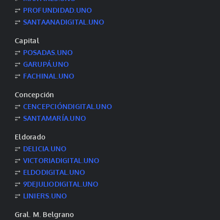
⥂
PROFUNDIDAD.UNO
⥂
SANTAANADIGITAL.UNO
Capital
⥂
POSADAS.UNO
⥂
GARUPÁ.UNO
⥂
FACHINAL.UNO
Concepción
⥂
CENCEPCIÓNDIGITAL.UNO
⥂
SANTAMARÍA.UNO
Eldorado
⥂
DELICIA.UNO
⥂
VICTORIADIGITAL.UNO
⥂
ELDODIGITAL.UNO
⥂
9DEJULIODIGITAL.UNO
⥂
LINIERS.UNO
Gral. M. Belgrano