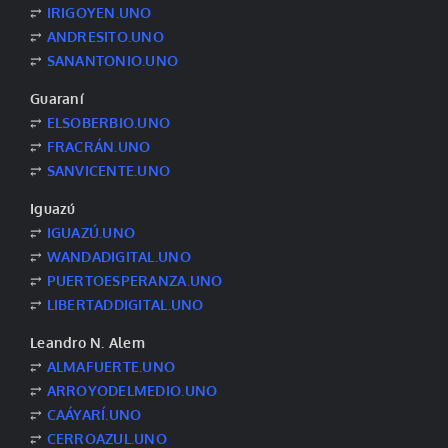
⥂
IRIGOYEN.UNO
⥂
ANDRESITO.UNO
⥂
SANANTONIO.UNO
Guaraní
⥂
ELSOBERBIO.UNO
⥂
FRACRÁN.UNO
⥂
SANVICENTE.UNO
Iguazú
⥂
IGUAZÚ.UNO
⥂
WANDADIGITAL.UNO
⥂
PUERTOESPERANZA.UNO
⥂
LIBERTADDIGITAL.UNO
Leandro N. Alem
⥂
ALMAFUERTE.UNO
⥂
ARROYODELMEDIO.UNO
⥂
CAÁYARÍ.UNO
⥂
CERROAZUL.UNO