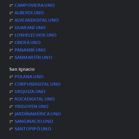
⥂
CAMPOVIERA.UNO
⥂
ALBERDI.UNO
⥂
ALVEARDIGITAL.UNO
⥂
GUARANÍ.UNO
⥂
LOSHELECHOS.UNO
⥂
OBERÁ.UNO
⥂
PANAMBÍ.UNO
⥂
SANMARTÍN.UNO
San Ignacio
⥂
POLANA.UNO
⥂
CORPUSDIGITAL.UNO
⥂
URQUIZA.UNO
⥂
ROCADIGITAL.UNO
⥂
YRIGOYEN.UNO
⥂
JARDÍNAMÉRICA.UNO
⥂
SANGINACIO.UNO
⥂
SANTOPIPÓ.UNO