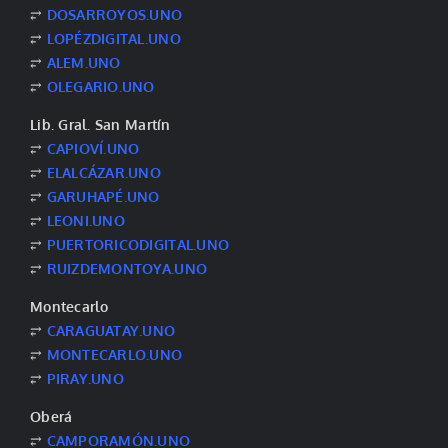
⥂
DOSARROYOS.UNO
⥂
LOPÉZDIGITAL.UNO
⥂
ALEM.UNO
⥂
OLEGARIO.UNO
Lib. Gral. San Martín
⥂
CAPIOVÍ.UNO
⥂
ELALCÁZAR.UNO
⥂
GARUHAPÉ.UNO
⥂
LEONI.UNO
⥂
PUERTORICODIGITAL.UNO
⥂
RUIZDEMONTOYA.UNO
Montecarlo
⥂
CARAGUATAY.UNO
⥂
MONTECARLO.UNO
⥂
PIRAY.UNO
Oberá
⥂
CAMPORAMÓN.UNO