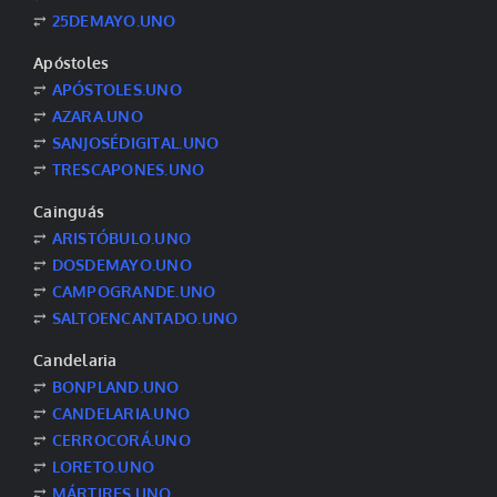
⥂
25DEMAYO.UNO
Apóstoles
⥂
APÓSTOLES.UNO
⥂
AZARA.UNO
⥂
SANJOSÉDIGITAL.UNO
⥂
TRESCAPONES.UNO
Cainguás
⥂
ARISTÓBULO.UNO
⥂
DOSDEMAYO.UNO
⥂
CAMPOGRANDE.UNO
⥂
SALTOENCANTADO.UNO
Candelaria
⥂
BONPLAND.UNO
⥂
CANDELARIA.UNO
⥂
CERROCORÁ.UNO
⥂
LORETO.UNO
⥂
MÁRTIRES.UNO